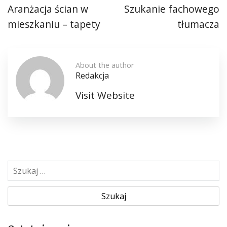
Aranżacja ścian w
Szukanie fachowego
mieszkaniu – tapety
tłumacza
About the author
Redakcja
Visit Website
S
z
u
k
a