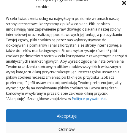
Budownictwo
cookie
Dom
W celu świadczenia usług na najwyższym poziomie w ramach naszej
Ogród
strony internetowej korzystamy z plików cookies. Pliki cookies
umożliwiają nam zapewnienie prawidłowego działania naszej strony
Remont
internetowej oraz realizację podstawowych jej funkcji, a po uzyskaniu
Twojej zgody, pliki cookies są przez nas wykorzystywane do
dokonywania pomiarów i analiz korzystania ze strony internetowej, a
także do celów marketingowych. Strona wykorzystuje również pliki
Meta
cookies podmiotów trzecich w celu korzystania z zewnętrznych narzędzi
analitycznych i marketingowych. Aby wyrazić zgodę na instalowanie na
Zaloguj się
Twoim urządzeniu końcowym plików cookies wszystkich wskazanych
Kanał wpisów
wyżej kategorii kliknij przycisk "Akceptuję". Poszczególne ustawienia
plików cookies możesz zmieniać po kliknięciu przycisku „Zobacz
Kanał komentarzy
preferencje”. Jeśli ustawienia odpowiadają Twoim preferencjom, aby
wyrazić zgodę na instalowanie plików cookies na Twoim urządzeniu
WordPress.org
końcowym w wybranym przez Ciebie zakresie kliknij przycisk
"Akceptuję". Szczegółowe znajdziesz w
Polityce prywatności
.
Akceptuję
Polityka plików cookies (EU)
Odmów