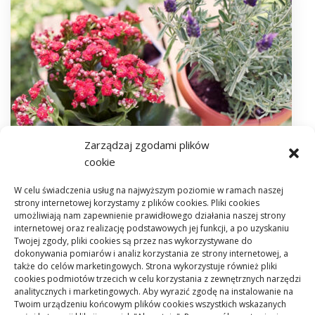
Zarządzaj zgodami plików
cookie
W celu świadczenia usług na najwyższym poziomie w ramach naszej
strony internetowej korzystamy z plików cookies. Pliki cookies
umożliwiają nam zapewnienie prawidłowego działania naszej strony
internetowej oraz realizację podstawowych jej funkcji, a po uzyskaniu
Twojej zgody, pliki cookies są przez nas wykorzystywane do
dokonywania pomiarów i analiz korzystania ze strony internetowej, a
także do celów marketingowych. Strona wykorzystuje również pliki
REMONT
30 KWIETNIA 2025
cookies podmiotów trzecich w celu korzystania z zewnętrznych narzędzi
W jaki sposób odpowiednio dobrać rośliny
analitycznych i marketingowych. Aby wyrazić zgodę na instalowanie na
ogrodowe
Twoim urządzeniu końcowym plików cookies wszystkich wskazanych