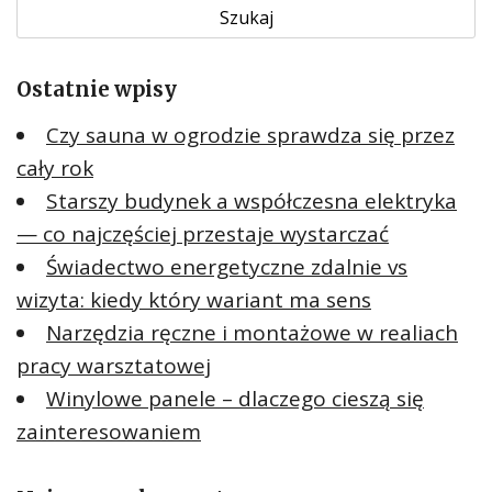
u
k
a
Ostatnie wpisy
j
:
Czy sauna w ogrodzie sprawdza się przez
cały rok
Starszy budynek a współczesna elektryka
— co najczęściej przestaje wystarczać
Świadectwo energetyczne zdalnie vs
wizyta: kiedy który wariant ma sens
Narzędzia ręczne i montażowe w realiach
pracy warsztatowej
Winylowe panele – dlaczego cieszą się
zainteresowaniem