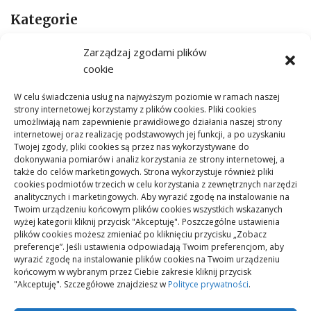
Kategorie
ARTYKUŁ SPONSOROWANY
Zarządzaj zgodami plików
Budownictwo
cookie
Dom
W celu świadczenia usług na najwyższym poziomie w ramach naszej
Ogród
strony internetowej korzystamy z plików cookies. Pliki cookies
umożliwiają nam zapewnienie prawidłowego działania naszej strony
Remont
internetowej oraz realizację podstawowych jej funkcji, a po uzyskaniu
Twojej zgody, pliki cookies są przez nas wykorzystywane do
dokonywania pomiarów i analiz korzystania ze strony internetowej, a
także do celów marketingowych. Strona wykorzystuje również pliki
Meta
cookies podmiotów trzecich w celu korzystania z zewnętrznych narzędzi
analitycznych i marketingowych. Aby wyrazić zgodę na instalowanie na
Zaloguj się
Twoim urządzeniu końcowym plików cookies wszystkich wskazanych
Kanał wpisów
wyżej kategorii kliknij przycisk "Akceptuję". Poszczególne ustawienia
plików cookies możesz zmieniać po kliknięciu przycisku „Zobacz
Kanał komentarzy
preferencje”. Jeśli ustawienia odpowiadają Twoim preferencjom, aby
wyrazić zgodę na instalowanie plików cookies na Twoim urządzeniu
WordPress.org
końcowym w wybranym przez Ciebie zakresie kliknij przycisk
"Akceptuję". Szczegółowe znajdziesz w
Polityce prywatności
.