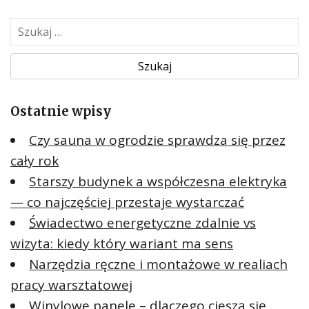
S
z
u
k
a
Ostatnie wpisy
j
:
Czy sauna w ogrodzie sprawdza się przez
cały rok
Starszy budynek a współczesna elektryka
— co najczęściej przestaje wystarczać
Świadectwo energetyczne zdalnie vs
wizyta: kiedy który wariant ma sens
Narzędzia ręczne i montażowe w realiach
pracy warsztatowej
Winylowe panele – dlaczego cieszą się