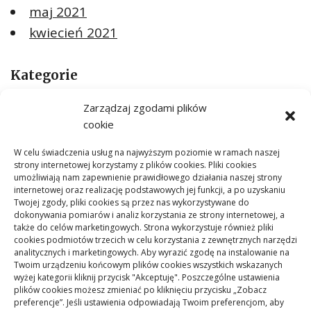
maj 2021
kwiecień 2021
Kategorie
ARTYKUŁ SPONSOROWANY
Zarządzaj zgodami plików
Budownictwo
cookie
Dom
W celu świadczenia usług na najwyższym poziomie w ramach naszej
Ogród
strony internetowej korzystamy z plików cookies. Pliki cookies
umożliwiają nam zapewnienie prawidłowego działania naszej strony
Remont
internetowej oraz realizację podstawowych jej funkcji, a po uzyskaniu
Twojej zgody, pliki cookies są przez nas wykorzystywane do
dokonywania pomiarów i analiz korzystania ze strony internetowej, a
także do celów marketingowych. Strona wykorzystuje również pliki
Meta
cookies podmiotów trzecich w celu korzystania z zewnętrznych narzędzi
analitycznych i marketingowych. Aby wyrazić zgodę na instalowanie na
Zaloguj się
Twoim urządzeniu końcowym plików cookies wszystkich wskazanych
Kanał wpisów
wyżej kategorii kliknij przycisk "Akceptuję". Poszczególne ustawienia
plików cookies możesz zmieniać po kliknięciu przycisku „Zobacz
Kanał komentarzy
preferencje”. Jeśli ustawienia odpowiadają Twoim preferencjom, aby