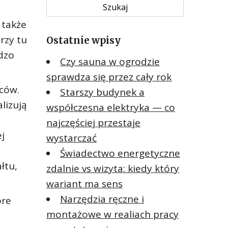
u
k
 także
a
rzy tu
Ostatnie wpisy
j
:
dzo
Czy sauna w ogrodzie
sprawdza się przez cały rok
ców.
Starszy budynek a
lizują
współczesna elektryka — co
najczęściej przestaje
j
wystarczać
Świadectwo energetyczne
łtu,
zdalnie vs wizyta: kiedy który
wariant ma sens
Narzędzia ręczne i
ore
montażowe w realiach pracy