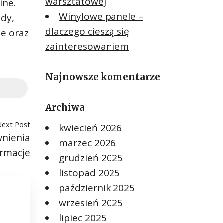
warsztatowej
ine.
Winylowe panele –
żdy,
dlaczego cieszą się
ie oraz
zainteresowaniem
Najnowsze komentarze
Archiwa
Next Post
kwiecień 2026
nienia
marzec 2026
ormacje
grudzień 2025
listopad 2025
październik 2025
wrzesień 2025
lipiec 2025