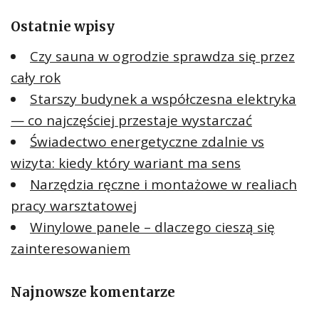
a
Ostatnie wpisy
j
:
Czy sauna w ogrodzie sprawdza się przez
cały rok
Starszy budynek a współczesna elektryka
— co najczęściej przestaje wystarczać
Świadectwo energetyczne zdalnie vs
wizyta: kiedy który wariant ma sens
Narzędzia ręczne i montażowe w realiach
pracy warsztatowej
Winylowe panele – dlaczego cieszą się
zainteresowaniem
Najnowsze komentarze