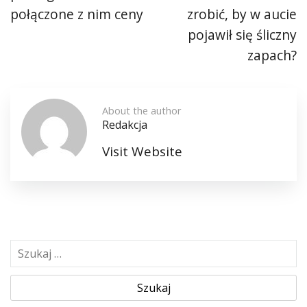
połączone z nim ceny
zrobić, by w aucie
pojawił się śliczny
zapach?
About the author
Redakcja
Visit Website
S
z
u
k