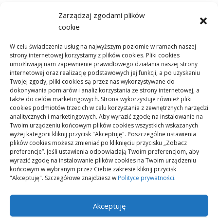
ARTYKUŁ SPONSOROWANY
Zarządzaj zgodami plików
Budownictwo
cookie
Dom
W celu świadczenia usług na najwyższym poziomie w ramach naszej
Ogród
strony internetowej korzystamy z plików cookies. Pliki cookies
umożliwiają nam zapewnienie prawidłowego działania naszej strony
Remont
internetowej oraz realizację podstawowych jej funkcji, a po uzyskaniu
Twojej zgody, pliki cookies są przez nas wykorzystywane do
dokonywania pomiarów i analiz korzystania ze strony internetowej, a
także do celów marketingowych. Strona wykorzystuje również pliki
Meta
cookies podmiotów trzecich w celu korzystania z zewnętrznych narzędzi
analitycznych i marketingowych. Aby wyrazić zgodę na instalowanie na
Zaloguj się
Twoim urządzeniu końcowym plików cookies wszystkich wskazanych
Kanał wpisów
wyżej kategorii kliknij przycisk "Akceptuję". Poszczególne ustawienia
plików cookies możesz zmieniać po kliknięciu przycisku „Zobacz
Kanał komentarzy
preferencje”. Jeśli ustawienia odpowiadają Twoim preferencjom, aby
wyrazić zgodę na instalowanie plików cookies na Twoim urządzeniu
WordPress.org
końcowym w wybranym przez Ciebie zakresie kliknij przycisk
"Akceptuję". Szczegółowe znajdziesz w
Polityce prywatności
.
Akceptuję