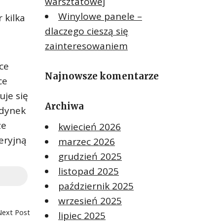
warsztatowej
Winylowe panele –
 kilka
dlaczego cieszą się
zainteresowaniem
ce
Najnowsze komentarze
ce
uje się
Archiwa
udynek
ze
kwiecień 2026
eryjną
marzec 2026
grudzień 2025
listopad 2025
październik 2025
wrzesień 2025
Next Post
lipiec 2025