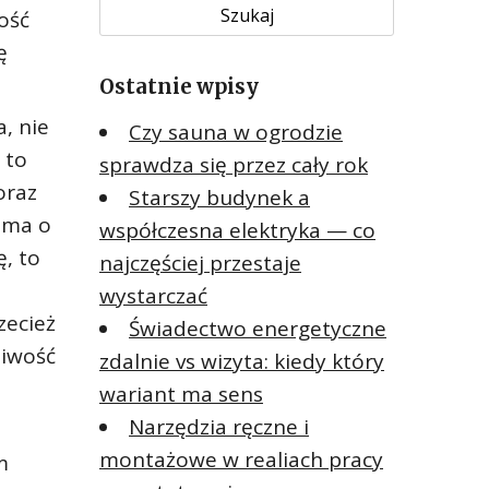
u
ność
k
ę
a
Ostatnie wpisy
j
:
, nie
Czy sauna w ogrodzie
 to
sprawdza się przez cały rok
oraz
Starszy budynek a
k ma o
współczesna elektryka — co
, to
najczęściej przestaje
wystarczać
zecież
Świadectwo energetyczne
liwość
zdalnie vs wizyta: kiedy który
wariant ma sens
Narzędzia ręczne i
montażowe w realiach pracy
m