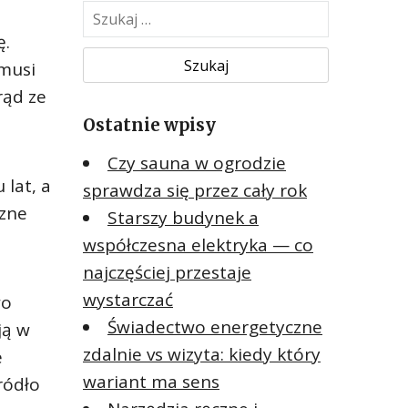
S
z
ę.
u
 musi
k
rąd ze
a
Ostatnie wpisy
j
:
e
Czy sauna w ogrodzie
 lat, a
sprawdza się przez cały rok
czne
Starszy budynek a
współczesna elektryka — co
najczęściej przestaje
wystarczać
wo
Świadectwo energetyczne
ją w
zdalnie vs wizyta: kiedy który
e
wariant ma sens
ródło