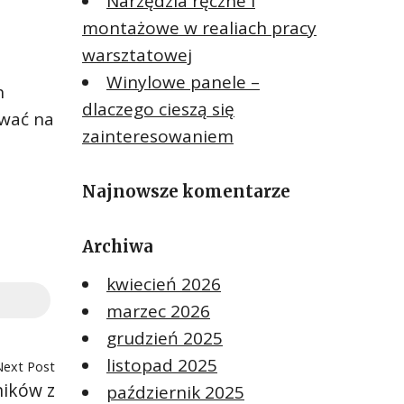
Narzędzia ręczne i
montażowe w realiach pracy
warsztatowej
Winylowe panele –
h
dlaczego cieszą się
iwać na
zainteresowaniem
Najnowsze komentarze
m
Archiwa
kwiecień 2026
marzec 2026
grudzień 2025
listopad 2025
Next Post
ników z
październik 2025