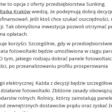
stw to opcja z oferty przedsiębiorstwa Sunking.
ltaika Kraków
wiedzą, że podejmują dobrą decyzj
nansowań. Jeśli ktoś chce szukać oszczędności,
cji. Tak obmyślona inwestycja pozwoli otrzymać p
na opłatach.
uje korzyści. Szczególnie, gdy w przedsiębiorstwi
płata fotowoltaiki będzie umożliwiona w ciągu paru
O tym, jakiego rodzaju dobrać panele fotowoltai
iści, po przeanalizowaniu profilu prosperowania
i elektrycznej. Każda z decyzji będzie szczegóło
działanie fotowoltaiki. Zbliżone zasady obowiązu
arstw rolnych. Rolnicy, którzy zainstalują panel
ę od zewnętrznych dostawców prądu oraz zyskać ź