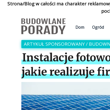
Strona/Blog w całości ma charakter reklamow
poc
Dom
Ogród
ARTYKUŁ SPONSOROWANY
/
BUDOWN
Instalacje fotow
jakie realizuje 