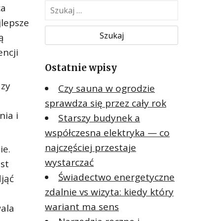
S
ca
z
jlepsze
u
ą
k
ncji
a
Ostatnie wpisy
j
:
dzy
Czy sauna w ogrodzie
sprawdza się przez cały rok
ia i
Starszy budynek a
współczesna elektryka — co
najczęściej przestaje
ie.
wystarczać
st
Świadectwo energetyczne
jąć
zdalnie vs wizyta: kiedy który
wariant ma sens
wala