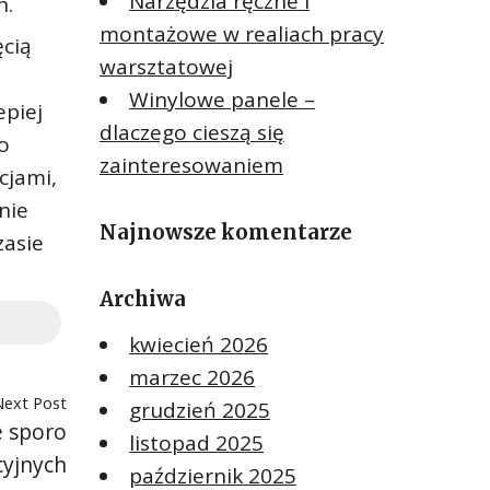
Narzędzia ręczne i
h.
montażowe w realiach pracy
ęcią
warsztatowej
Winylowe panele –
epiej
dlaczego cieszą się
o
zainteresowaniem
cjami,
nie
Najnowsze komentarze
zasie
Archiwa
kwiecień 2026
marzec 2026
Next Post
grudzień 2025
e sporo
listopad 2025
yjnych
październik 2025