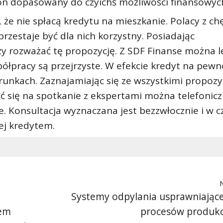
 on dopasowany do czyichś możliwości finansowyc
, że nie spłacą kredytu na mieszkanie. Polacy z ch
zestaje być dla nich korzystny. Posiadając
y rozważać tę propozycję. Z SDF Finanse można l
ółpracy są przejrzyste. W efekcie kredyt na pewn
unkach. Zaznajamiając się ze wszystkimi propozy
ć się na spotkanie z ekspertami można telefonicz
. Konsultacja wyznaczana jest bezzwłocznie i w c
j kredytem.
Systemy odpylania usprawniając
pem
procesów produkc