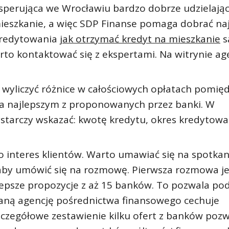
sperująca we Wrocławiu bardzo dobrze udzielają
ieszkanie, a więc SDP Finanse pomaga dobrać na
 kredytowania
jak otrzymać kredyt na mieszkanie
s
to kontaktować się z ekspertami. Na witrynie age
y wyliczyć różnice w całościowych opłatach pomię
 najlepszym z proponowanych przez banki. W
tarczy wskazać: kwotę kredytu, okres kredytowan
.
o interes klientów. Warto umawiać się na spotkan
 aby umówić się na rozmowę. Pierwsza rozmowa je
lepsze propozycje z aż 15 banków. To pozwala pod
waną agencję pośrednictwa finansowego cechuje
zczegółowe zestawienie kilku ofert z banków poz