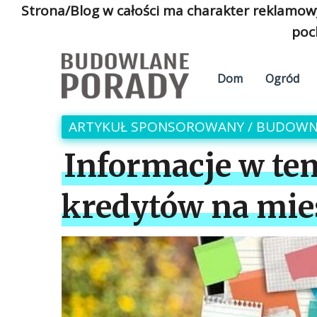
Strona/Blog w całości ma charakter reklamow
poc
Dom
Ogród
ARTYKUŁ SPONSOROWANY
/
BUDOWN
Informacje w te
kredytów na mie