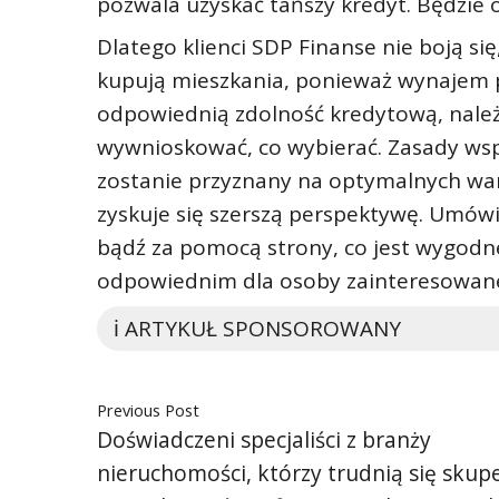
pozwala uzyskać tańszy kredyt. Będzie
Dlatego klienci SDP Finanse nie boją się
kupują mieszkania, ponieważ wynajem pr
odpowiednią zdolność kredytową, należ
wywnioskować, co wybierać. Zasady wsp
zostanie przyznany na optymalnych war
zyskuje się szerszą perspektywę. Umówi
bądź za pomocą strony, co jest wygodne
odpowiednim dla osoby zainteresowane
ℹ️ ARTYKUŁ SPONSOROWANY
Previous Post
Doświadczeni specjaliści z branży
nieruchomości, którzy trudnią się sku