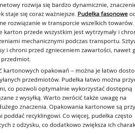
netowy rozwija się bardzo dynamicznie, znaczeni
 staje się coraz ważniejsze.
Pudełka fasonowe
od
zne rozwiązanie w transporcie wszelkich towarów.
 karton przede wszystkim jest wytrzymały i chro
zeniami mechanicznymi podczas transportu. Szt
y i chroni przed zgnieceniem zawartości, nawet 
i przedmiot.
ość kartonowych opakowań – można je łatwo dost
syłanych przedmiotów. Pudełka łatwo można przyc
mi, co pozwoli optymalnie wykorzystać dostępną
ązane z wysyłką. Warto zwrócić także uwagę na
aj dużego znaczenia. Opakowania kartonowe są prz
i poddać recyklingowi. Co więcej, pudełka często
ch z odzysku, co dodatkowo zwiększa ich charak