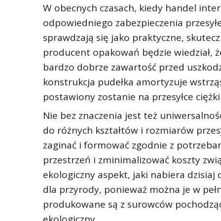
W obecnych czasach, kiedy handel inter
odpowiedniego zabezpieczenia przesyłek
sprawdzają się jako praktyczne, skutec
producent opakowań będzie wiedział, że
bardzo dobrze zawartość przed uszkod
konstrukcja pudełka amortyzuje wstrząs
postawiony zostanie na przesyłce ciężk
Nie bez znaczenia jest też uniwersaln
do różnych kształtów i rozmiarów prze
zaginać i formować zgodnie z potrzeba
przestrzeń i zminimalizować koszty zwi
ekologiczny aspekt, jaki nabiera dzisi
dla przyrody, ponieważ można je w pełn
produkowane są z surowców pochodzący
ekologiczny.