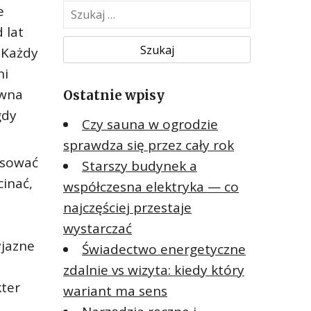
S
e
z
 lat
u
 Każdy
k
ni
a
ywna
Ostatnie wpisy
j
:
gdy
Czy sauna w ogrodzie
sprawdza się przez cały rok
osować
Starszy budynek a
inać,
współczesna elektryka — co
najczęściej przestaje
wystarczać
yjazne
Świadectwo energetyczne
zdalnie vs wizyta: kiedy który
ter
wariant ma sens