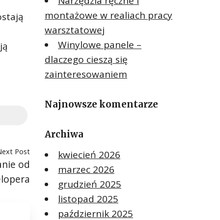
Narzędzia ręczne i
montażowe w realiach pracy
ostają
warsztatowej
Winylowe panele –
ją
dlaczego cieszą się
zainteresowaniem
Najnowsze komentarze
Archiwa
Next Post
kwiecień 2026
anie od
marzec 2026
lopera
grudzień 2025
listopad 2025
październik 2025