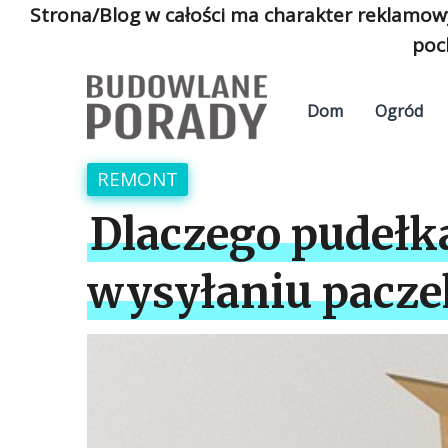
Strona/Blog w całości ma charakter reklamow
poc
Dom
Ogród
REMONT
Dlaczego pudełka
wysyłaniu pacze