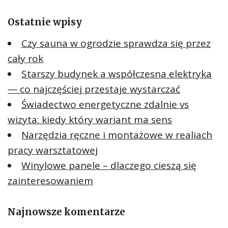
a
Ostatnie wpisy
j
:
Czy sauna w ogrodzie sprawdza się przez
cały rok
Starszy budynek a współczesna elektryka
— co najczęściej przestaje wystarczać
Świadectwo energetyczne zdalnie vs
wizyta: kiedy który wariant ma sens
Narzędzia ręczne i montażowe w realiach
pracy warsztatowej
Winylowe panele – dlaczego cieszą się
zainteresowaniem
Najnowsze komentarze