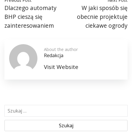
Dlaczego automaty
W jaki sposób się
BHP cieszą się
obecnie projektuje
zainteresowaniem
ciekawe ogrody
About the author
Redakcja
Visit Website
S
z
u
k