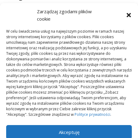
ARTYKUŁ SPONSOROWANY
Zarządzaj zgodami plików
Budownictwo
cookie
Dom
W celu świadczenia usług na najwyższym poziomie w ramach naszej
Ogród
strony internetowej korzystamy z plików cookies. Pliki cookies
umożliwiają nam zapewnienie prawidłowego działania naszej strony
Remont
internetowej oraz realizację podstawowych jej funkcji, a po uzyskaniu
Twojej zgody, pliki cookies są przez nas wykorzystywane do
dokonywania pomiarów i analiz korzystania ze strony internetowej, a
także do celów marketingowych. Strona wykorzystuje również pliki
Meta
cookies podmiotów trzecich w celu korzystania z zewnętrznych narzędzi
analitycznych i marketingowych. Aby wyrazić zgodę na instalowanie na
Zaloguj się
Twoim urządzeniu końcowym plików cookies wszystkich wskazanych
Kanał wpisów
wyżej kategorii kliknij przycisk "Akceptuję". Poszczególne ustawienia
plików cookies możesz zmieniać po kliknięciu przycisku „Zobacz
Kanał komentarzy
preferencje”. Jeśli ustawienia odpowiadają Twoim preferencjom, aby
wyrazić zgodę na instalowanie plików cookies na Twoim urządzeniu
WordPress.org
końcowym w wybranym przez Ciebie zakresie kliknij przycisk
"Akceptuję". Szczegółowe znajdziesz w
Polityce prywatności
.
Akceptuję